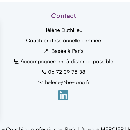
Contact
Hélène Duthilleul
Coach professionnelle certifiée
📍 Basée à Paris
💻 Accompagnement à distance possible
📞
06 72 09 75 38
✉️
helene@be-long.fr
sez vos Options
– Coaching professionnel Paris |
Agence MERCIER
|