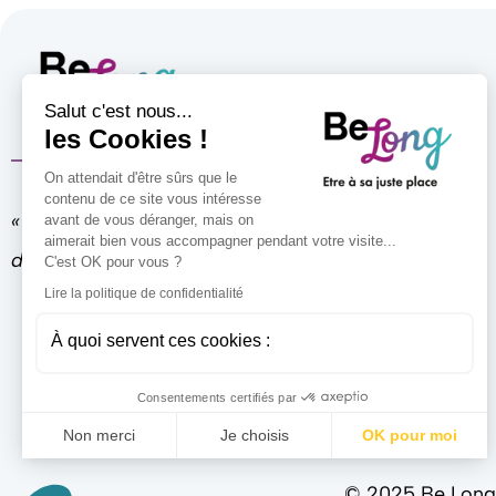
Salut c'est nous...
les Cookies !
On attendait d'être sûrs que le
contenu de ce site vous intéresse
« Un pas après l’autre, mais dans la bonne
avant de vous déranger, mais on
aimerait bien vous accompagner pendant votre visite...
direction. »
C'est OK pour vous ?
Lire la politique de confidentialité
À quoi servent ces cookies :
Consentements certifiés par
Non merci
Je choisis
OK pour moi
Axeptio consent
Plateforme de Gestion du Consentement : Personnali
© 2025 Be Long 