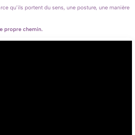
rce qu’ils portent du sens, une posture, une manière
tre propre chemin.